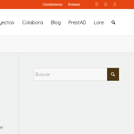
Contáctanos
Enlaces
yectos
Colabora
Blog
PrestAD
Lore
a
er