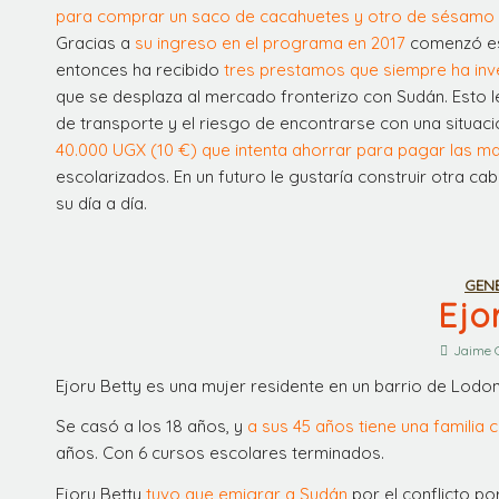
para comprar un saco de cacahuetes y otro de sésamo
Gracias a
su ingreso en el programa en 2017
comenzó es
entonces ha recibido
tres prestamos que siempre ha inv
que se desplaza al mercado fronterizo con Sudán. Esto l
de transporte y el riesgo de encontrarse con una situaci
40.000 UGX (10 €) que intenta ahorrar para pagar las mat
escolarizados. En un futuro le gustaría construir otra c
su día a día.
GEN
Ejo
Jaime 
Ejoru Betty es una mujer residente en un barrio de Lodo
Se casó a los 18 años, y
a sus 45 años tiene una familia 
años. Con 6 cursos escolares terminados.
Ejoru Betty
tuvo que emigrar a Sudán
por el conflicto po