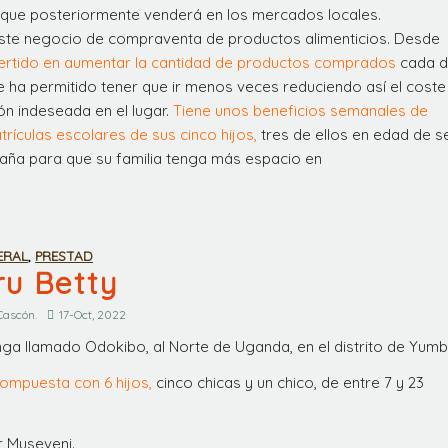
que posteriormente venderá en los mercados locales.
te negocio de compraventa de productos alimenticios. Desde
ertido en aumentar la cantidad de productos comprados
cada d
e ha permitido tener que ir menos veces reduciendo así el coste
ón indeseada en el lugar.
Tiene unos beneficios semanales de
rículas escolares de sus cinco hijos,
tres de ellos en edad de s
abaña para que su familia tenga más espacio en
ERAL
,
PRESTAD
ru Betty
Cascón.
17-Oct, 2022
nga llamado Odokibo, al Norte de Uganda, en el distrito de Yumb
compuesta con 6 hijos,
cinco chicas y un chico, de entre 7 y 23
r Museveni.