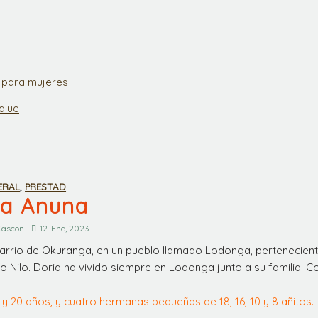
s para mujeres
alue
ERAL
,
PRESTAD
ia Anuna
Cascon
12-Ene, 2023
barrio de Okuranga, en un pueblo llamado Lodonga, pertenecien
ío Nilo. Doria ha vivido siempre en Lodonga junto a su familia. C
 20 años, y cuatro hermanas pequeñas de 18, 16, 10 y 8 añitos.