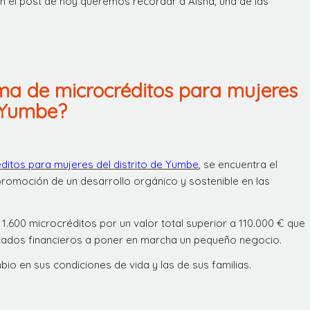
 en el post de hoy queremos recordar a Aisha, una de las
ama de microcréditos para mujeres
e Yumbe?
itos para mujeres del distrito de Yumbe
, se encuentra el
 promoción de un desarrollo orgánico y sostenible en las
.600 microcréditos por un valor total superior a 110.000 € que
cados financieros a poner en marcha un pequeño negocio.
io en sus condiciones de vida y las de sus familias.