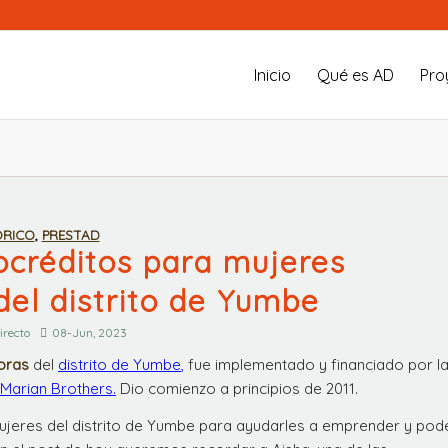
Inicio
Qué es AD
Pro
ÓRICO
,
PRESTAD
créditos para mujeres
el distrito de Yumbe
irecto
08-Jun, 2023
oras
del
distrito de Yumbe
,
fue implementado y financiado por l
Marian Brothers.
Dio comienzo a principios de 2011.
jeres del distrito de Yumbe para ayudarles a emprender y pod