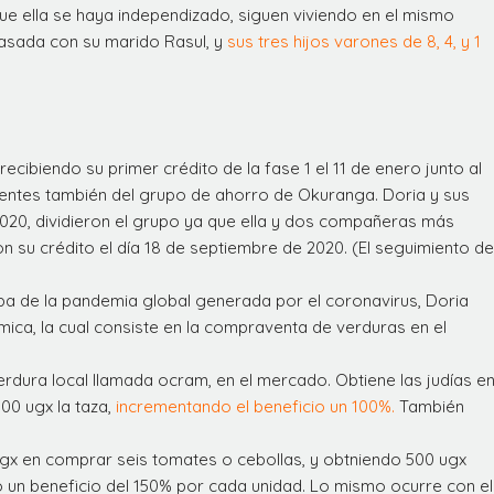
e ella se haya independizado, siguen viviendo en el mismo
casada con su marido Rasul, y
sus tres hijos varones de 8, 4, y 1
recibiendo su primer crédito de la fase 1 el 11 de enero junto al
entes también del grupo de ahorro de Okuranga. Doria y sus
020, dividieron el grupo ya que ella y dos compañeras más
ron su crédito el día 18 de septiembre de 2020. (El seguimiento de
ulpa de la pandemia global generada por el coronavirus, Doria
ica, la cual consiste en la compraventa de verduras en el
erdura local llamada ocram, en el mercado. Obtiene las judías e
00 ugx la taza,
incrementando el beneficio un 100%.
También
 ugx en comprar seis tomates o cebollas, y obtniendo 500 ugx
 un beneficio del 150% por cada unidad. Lo mismo ocurre con el