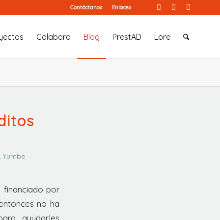
Contáctanos
Enlaces
yectos
Colabora
Blog
PrestAD
Lore
ditos
 , Yumbe
 financiado por
 entonces no ha
ara ayudarles