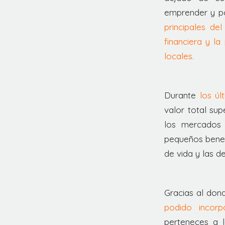
emprender y po
principales de
financiera y l
locales.
Durante
los ú
valor total su
los mercados
pequeños benef
de vida y las de
Gracias al dona
podido incorp
perteneces a l