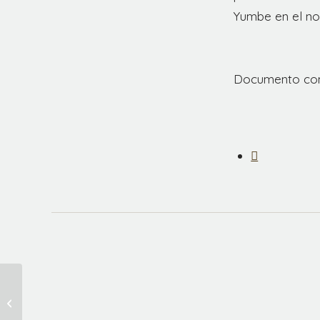
Yumbe en el no
Documento co
Aprender a vivir con
lo que tenemos, a
ayudar y a