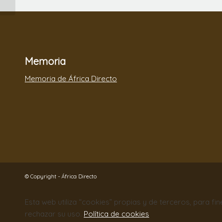
agradecer.
Memoria
Memoria de África Directo
© Copyright - África Directo
Esta web utiliza “cookies” propias y de terceros, para fi
rechazar su uso.
Política de cookies