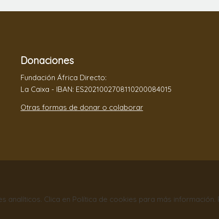
Donaciones
Fundación África Directo:
La Caixa - IBAN: ES2021002708110200084015
Otras formas de donar o colaborar
nes analíticos. Clica en Política de cookies para más información