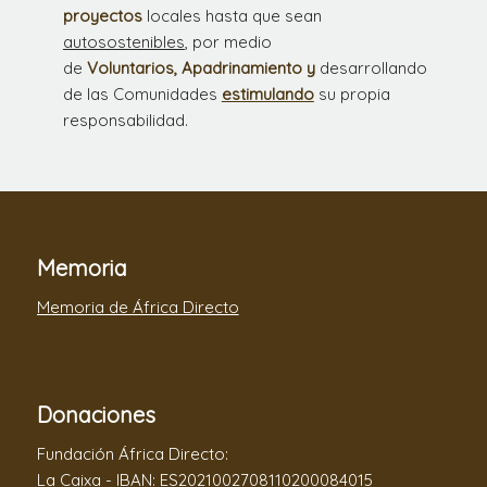
proyectos
locales hasta que sean
autosostenibles
, por medio
de
Voluntarios,
Apadrinamiento y
desarrollando
de las Comunidades
estimulando
su propia
responsabilidad.
Memoria
Memoria de África Directo
Donaciones
Fundación África Directo:
La Caixa - IBAN: ES2021002708110200084015