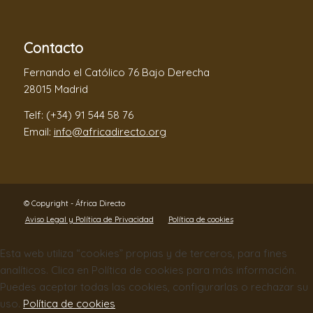
Contacto
Fernando el Católico 76 Bajo Derecha
28015 Madrid
Telf: (+34) 91 544 58 76
Email:
info@africadirecto.org
© Copyright - África Directo
Aviso Legal y Política de Privacidad
Política de cookies
Esta web utiliza “cookies” propias y de terceros, para fines
analíticos. Clica en Política de cookies para más información.
Puedes aceptar todas las cookies, configurarlas o rechazar su
uso.
Política de cookies