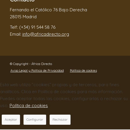
Fernando el Católico 76 Bajo Derecha
28015 Madrid
Telf: (+34) 91 544 58 76
Email:
info@africadirecto.org
© Copyright - África Directo
Aviso Legal y Política de Privacidad
Política de cookies
Esta web utiliza “cookies” propias y de terceros, para fines
analíticos. Clica en Política de cookies para más información.
Puedes aceptar todas las cookies, configurarlas o rechazar su
uso.
Política de cookies
Aceptar
Configurar
Rechazar