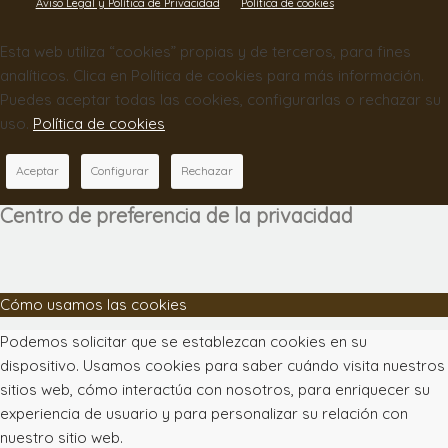
Aviso Legal y Política de Privacidad
Política de cookies
Esta web utiliza “cookies” propias y de terceros, para fines
analíticos. Clica en Política de cookies para más información.
Puedes aceptar todas las cookies, configurarlas o rechazar su
uso.
Política de cookies
Aceptar
Configurar
Rechazar
Centro de preferencia de la privacidad
Cómo usamos las cookies
Podemos solicitar que se establezcan cookies en su
dispositivo. Usamos cookies para saber cuándo visita nuestros
sitios web, cómo interactúa con nosotros, para enriquecer su
experiencia de usuario y para personalizar su relación con
nuestro sitio web.