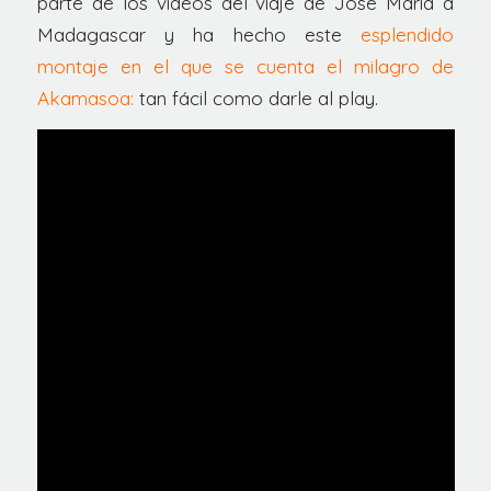
parte de los videos del viaje de Jose Maria a
Madagascar y ha hecho este
esplendido
montaje en el que se cuenta el milagro de
Akamasoa:
tan fácil como darle al play.