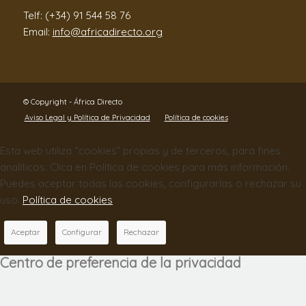
Telf: (+34) 91 544 58 76
Email:
info@africadirecto.org
© Copyright - África Directo
Aviso Legal y Política de Privacidad
Política de cookies
Esta web utiliza “cookies” propias y de terceros, para fines
analíticos. Clica en Política de cookies para más información.
Puedes aceptar todas las cookies, configurarlas o rechazar su
uso.
Política de cookies
Aceptar
Configurar
Rechazar
Centro de preferencia de la privacidad