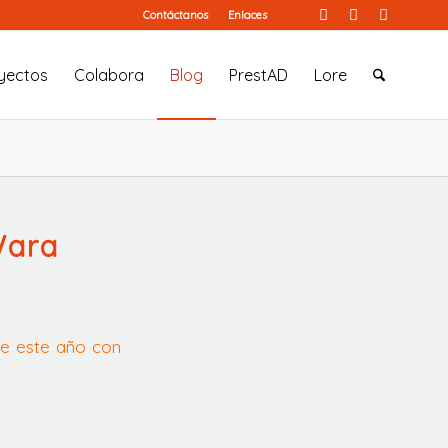
Contáctanos
Enlaces
yectos
Colabora
Blog
PrestAD
Lore
Wara
 de este año con