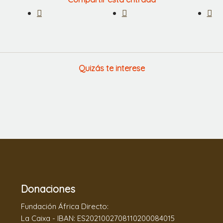
Quizás te interese
Donaciones
Fundación África Directo:
La Caixa - IBAN: ES2021002708110200084015