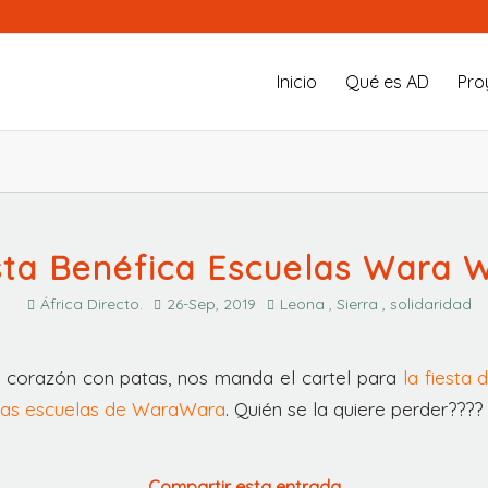
Inicio
Qué es AD
Pro
sta Benéfica Escuelas Wara 
África Directo.
26-Sep, 2019
Leona , Sierra , solidaridad
 corazón con patas, nos manda el cartel para
la fiesta
 las escuelas de WaraWara
. Quién se la quiere perder????
Compartir esta entrada