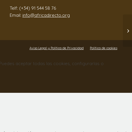
Telf: (+34) 91 544 58 76
Email:
info@africadirecto.org
Aviso Legal y Política de Privacidad
Política de cookies
. Puedes aceptar todas las cookies, configurarlas o