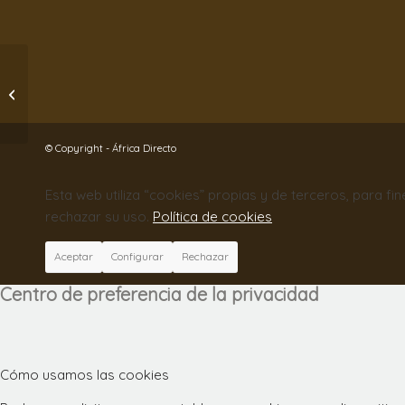
AfterWork Solidario :)
© Copyright - África Directo
Esta web utiliza “cookies” propias y de terceros, para fi
rechazar su uso.
Política de cookies
Aceptar
Configurar
Rechazar
Centro de preferencia de la privacidad
Cómo usamos las cookies