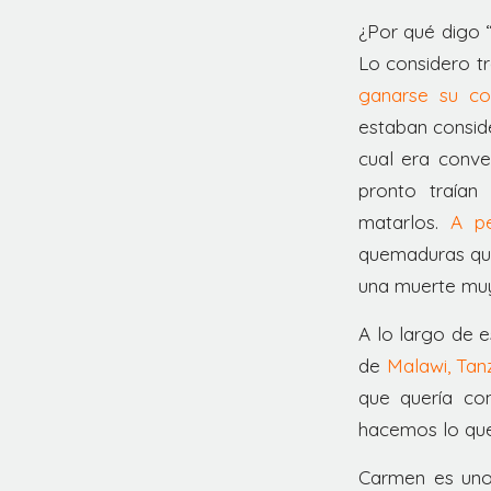
¿Por qué digo 
Lo considero t
ganarse su co
estaban conside
cual era conv
pronto traían
matarlos.
A pe
quemaduras que
una muerte muy 
A lo largo de 
de
Malawi, Tan
que quería con
hacemos lo que
Carmen es uno