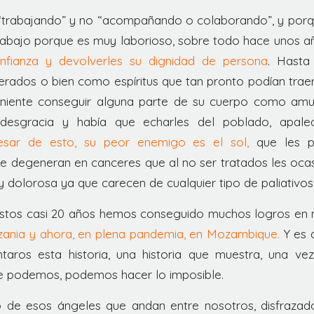
“trabajando” y no “acompañando o colaborando”, y porq
rabajo porque es muy laborioso, sobre todo hace unos a
nfianza y devolverles su dignidad de persona
. Hasta
rados o bien como espíritus que tan pronto podían traer
eniente conseguir alguna parte de su cuerpo como amu
 desgracia y había que echarles del poblado, apalea
sar de esto, su peor enemigo es el sol,
que les p
 degeneran en canceres que al no ser tratados les ocas
dolorosa ya que carecen de cualquier tipo de paliativos
estos casi 20 años hemos conseguido muchos logros en
zania y ahora, en plena pandemia, en Mozambique.
Y es d
taros esta historia, una historia que muestra, una v
 podemos, podemos hacer lo imposible.
 de esos ángeles que andan entre nosotros, disfrazad