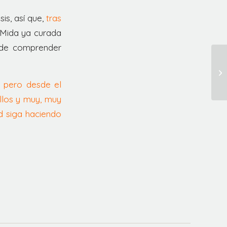
s, así que,
tras
Mida ya curada
 de comprender
,
pero desde el
llos y muy, muy
d siga haciendo