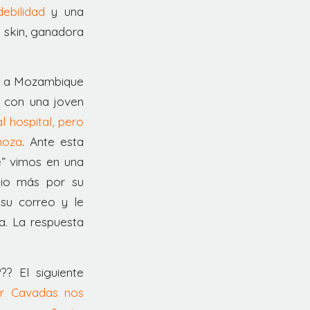
ebilidad
y una
e skin, ganadora
es a Mozambique
ó con una joven
 hospital, pero
hoza
. Ante esta
e” vimos en una
emio más por su
 su correo y le
a. La respuesta
?? El siguiente
or Cavadas nos