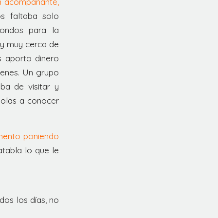
un acompañante,
 faltaba solo
fondos para la
 y muy cerca de
s aporto dinero
óvenes. Un grupo
ba de visitar y
dolas a conocer
omento poniendo
abla lo que le
os los días, no