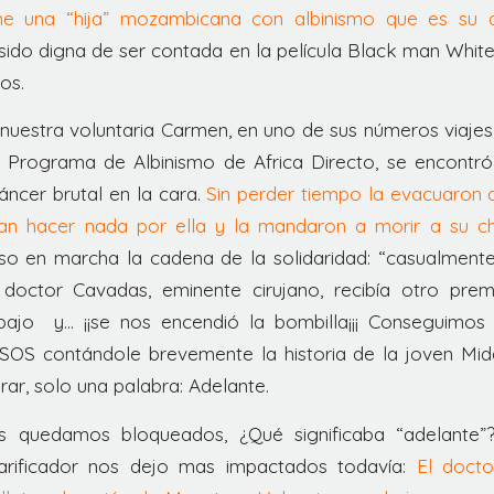
ne una “hija” mozambicana con albinismo que es su d
 sido digna de ser contada en la película Black man Whit
os.
 nuestra voluntaria Carmen, en uno de sus números viaj
 Programa de Albinismo de Africa Directo, se encontr
áncer brutal en la cara.
Sin perder tiempo la evacuaron al
ían hacer nada por ella y la mandaron a morir a su c
uso en marcha la cadena de la solidaridad: “casualment
 doctor Cavadas, eminente cirujano, recibía otro pr
ajo y… ¡¡se nos encendió la bombilla¡¡¡ Conseguimos
S contándole brevemente la historia de la joven Mid
rar, solo una palabra: Adelante.
s quedamos bloqueados, ¿Qué significaba “adelante”?
arificador nos dejo mas impactados todavía:
El doct