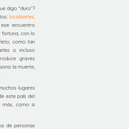
ue digo “duro”?
ños:
localizarles,
 ese encuentro
 fortuna, con lo
leto; como tan
rles o incluso
roduce graves
iona la muerte,
.
 muchos lugares
e este país del
ez más, como si
os de personas