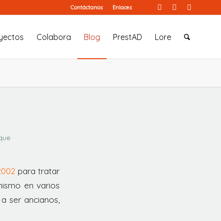
Contáctanos
Enlaces
yectos
Colabora
Blog
PrestAD
Lore
que
2002
para tratar
nismo en varios
 a ser ancianos,