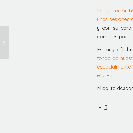
La operación ha
unas sesiones d
y con su cara
como es posible
Leche para Recien
Nacidos sin mamá.
Es muy difícil
fondo de nuest
especialmente 
el bien
.
Mida, te desea