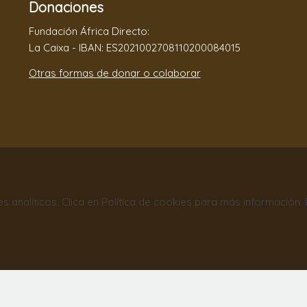
Donaciones
Fundación África Directo:
La Caixa - IBAN: ES2021002708110200084015
Otras formas de donar o colaborar
nes analíticos. Clica en Política de cookies para más información