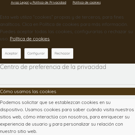
Aviso Legal y Política de Privacidad
Política de cookies
Esta web utiliza “cookies” propias y de terceros, para fines
analíticos. Clica en Política de cookies para más información.
Puedes aceptar todas las cookies, configurarlas o rechazar su
uso.
Política de cookies
Aceptar
Configurar
Rechazar
Centro de preferencia de la privacidad
Cómo usamos las cookies
Podemos solicitar que se establezcan cookies en su
dispositivo. Usamos cookies para saber cuándo visita nuestros
sitios web, cómo interactúa con nosotros, para enriquecer su
experiencia de usuario y para personalizar su relación con
nuestro sitio web.