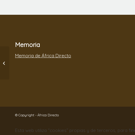
Memoria
Memoria de África Directo
Exposición Itinerante
Las Miradas de
Tanzania
© Copyright - África Directo
Esta web utiliza “cookies” propias y de terceros, para fi