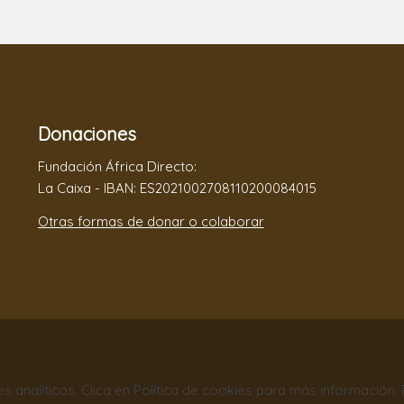
Donaciones
Fundación África Directo:
La Caixa - IBAN: ES2021002708110200084015
Otras formas de donar o colaborar
nes analíticos. Clica en Política de cookies para más información