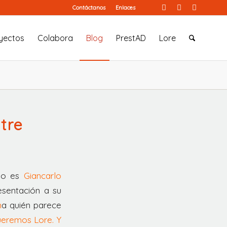
Contáctanos
Enlaces
yectos
Colabora
Blog
PrestAD
Lore
tre
aso es
Giancarlo
esentación a su
n
a quién parece
ueremos Lore. Y