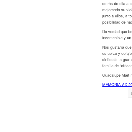
detrás de ella a
mejorando su vida
junto a ellos, a 
posibilidad de hac
De verdad que br
incontenible y u
Nos gustaría que 
esfuerzo y coraj
sintierais la gra
familia de “african
Guadalupe Martín
MEMORIA AD 2