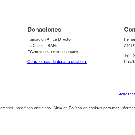
Donaciones
Con
Fundación África Directo:
Ferna
La Caixa - IBAN:
28015
ES2021002708110200084015
Telf: 
Otras formas de donar o colaborar
Email
Aviso Legal
 terceros, para fines analíticos. Clica en Política de cookies para más inform
a de cookies