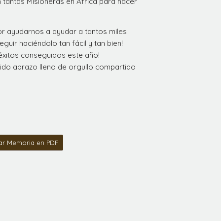
 tantas Misioneras en Africa para hacer
r ayudarnos a ayudar a tantos miles
guir haciéndolo tan fácil y tan bien!
éxitos conseguidos este año!
do abrazo lleno de orgullo compartido
ar Memoria en PDF