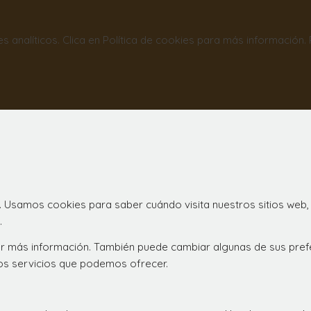
nes analíticos. Clica en Política de cookies para más información
. Usamos cookies para saber cuándo visita nuestros sitios web,
.
ener más información. También puede cambiar algunas de sus pre
los servicios que podemos ofrecer.