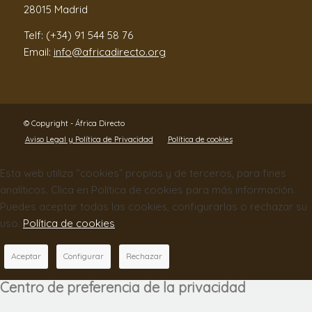
28015 Madrid
Telf: (+34) 91 544 58 76
Email:
info@africadirecto.org
© Copyright - África Directo
Aviso Legal y Política de Privacidad
Política de cookies
Esta web utiliza “cookies” propias y de terceros, para fines
analíticos. Clica en Política de cookies para más información.
Puedes aceptar todas las cookies, configurarlas o rechazar su
uso.
Política de cookies
Aceptar
Configurar
Rechazar
Centro de preferencia de la privacidad