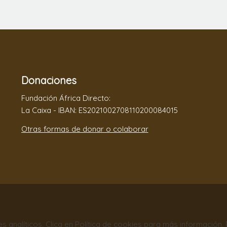
Donaciones
Fundación África Directo:
La Caixa - IBAN: ES2021002708110200084015
Otras formas de donar o colaborar
nes analíticos. Clica en Política de cookies para más información