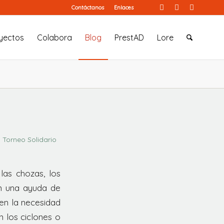
Contáctanos
Enlaces
yectos
Colabora
Blog
PrestAD
Lore
, Torneo Solidario
las chozas, los
con una ayuda de
en la necesidad
n los ciclones o