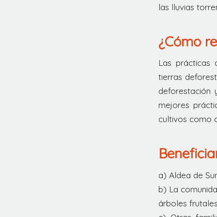
las lluvias tor
¿Cómo res
Las prácticas 
tierras defores
deforestación 
mejores prácti
cultivos como 
Beneficia
a) Aldea de Su
b) La comunidad
árboles frutale