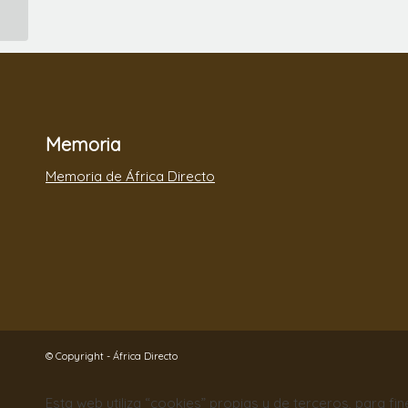
y África Directo
Memoria
Memoria de África Directo
© Copyright - África Directo
Esta web utiliza “cookies” propias y de terceros, para fi