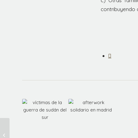
c) Otras famil
contribuyendo 
En la lucha contra el
cáncer de piel, ISDIN