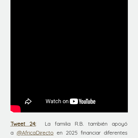
Tweet 24:
La familia R.B. también apoyó
a
@AfricaDirecto
en 2025 financiar diferentes