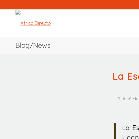
Blog/News
La Es
José Mar
La E
Ugand