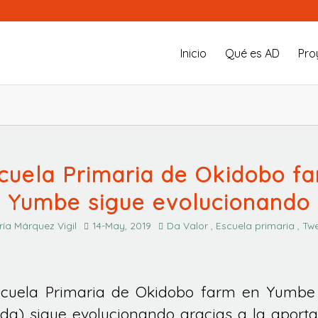
Inicio
Qué es AD
Pro
cuela Primaria de Okidobo f
Yumbe sigue evolucionando
ía Márquez Vigil
14-May, 2019
Da Valor , Escuela primaria , Tw
scuela Primaria de Okidobo farm en Yumbe 
a) sigue evolucionando gracias a la aporta