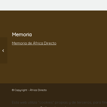
Memoria
Memoria de África Directo
2 de Junio, Family
Day por los niños de
Same.
© Copyright - África Directo
Esta web utiliza “cookies” propias y de terceros, para fi