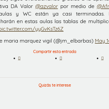
ativa DA Valor
@azvalor
por medio de
@Afr
aulas y WC están ya casi terminadas. 
harán en estas aulas las tablas de multiplica
pic.twitter.com/yyGvKsTz6Z
se maria marquez vigil (@jm_elbarbas)
May 1
Compartir esta entrada
Quizás te interese