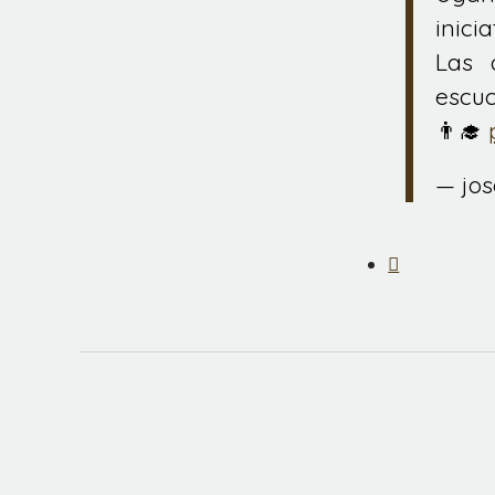
inici
Las 
escuc
👨‍🎓
— jo