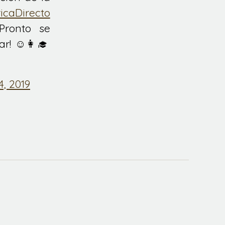
icaDirecto
Pronto se
r! ☺️👩‍🎓
4, 2019