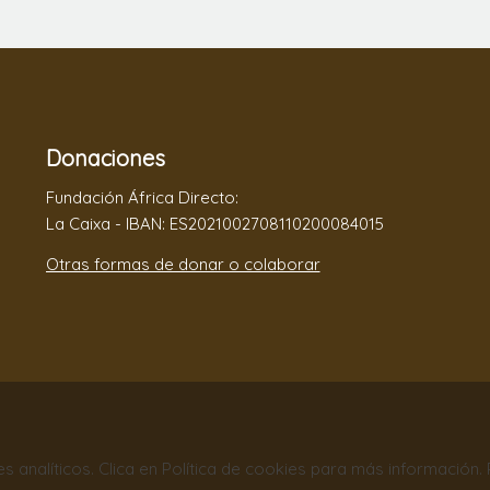
Donaciones
Fundación África Directo:
La Caixa - IBAN: ES2021002708110200084015
Otras formas de donar o colaborar
nes analíticos. Clica en Política de cookies para más información