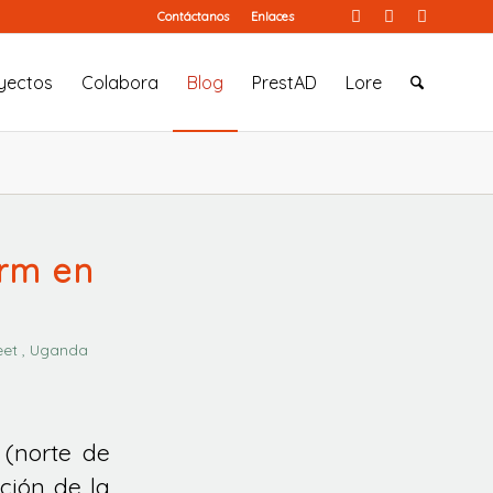
Contáctanos
Enlaces
yectos
Colabora
Blog
PrestAD
Lore
arm en
eet , Uganda
(norte de
ción de la