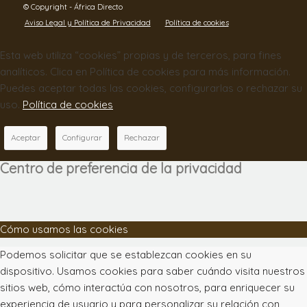
© Copyright - África Directo
Aviso Legal y Política de Privacidad
Política de cookies
Esta web utiliza “cookies” propias y de terceros, para fines
analíticos. Clica en Política de cookies para más información.
Puedes aceptar todas las cookies, configurarlas o rechazar su
uso.
Política de cookies
Aceptar
Configurar
Rechazar
Centro de preferencia de la privacidad
Cómo usamos las cookies
Podemos solicitar que se establezcan cookies en su
dispositivo. Usamos cookies para saber cuándo visita nuestros
sitios web, cómo interactúa con nosotros, para enriquecer su
experiencia de usuario y para personalizar su relación con