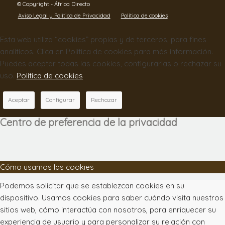
© Copyright - África Directo
Aviso Legal y Política de Privacidad
Política de cookies
Esta web utiliza “cookies” propias y de terceros, para fines
analíticos. Clica en Política de cookies para más información.
Puedes aceptar todas las cookies, configurarlas o rechazar su
uso.
Política de cookies
Aceptar
Configurar
Rechazar
Centro de preferencia de la privacidad
Cómo usamos las cookies
Podemos solicitar que se establezcan cookies en su
dispositivo. Usamos cookies para saber cuándo visita nuestros
sitios web, cómo interactúa con nosotros, para enriquecer su
experiencia de usuario y para personalizar su relación con