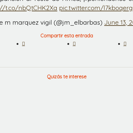
://t.co/nbQtCHK2Xa
pic.twitter.com/l7kboqer
se m marquez vigil (@jm_elbarbas)
June 13, 2
Compartir esta entrada
Quizás te interese