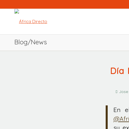
Blog/News
Día 
Jose
En e
@Afri
su ex