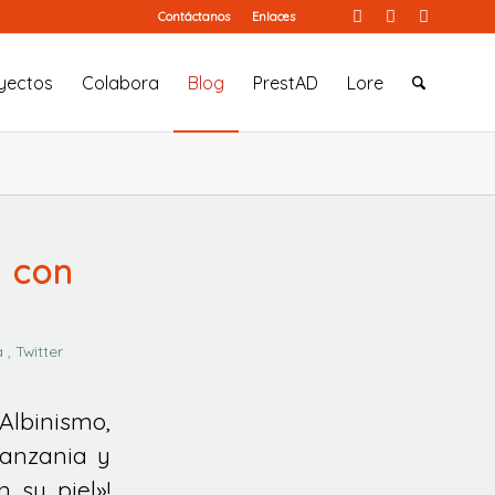
Contáctanos
Enlaces
yectos
Colabora
Blog
PrestAD
Lore
s con
 , Twitter
lbinismo,
Tanzania y
 su piel»!