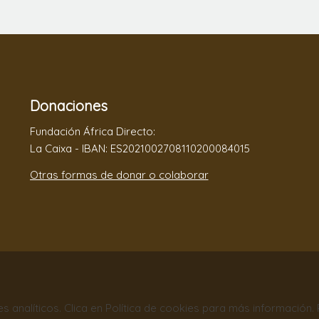
Donaciones
Fundación África Directo:
La Caixa - IBAN: ES2021002708110200084015
Otras formas de donar o colaborar
nes analíticos. Clica en Política de cookies para más información