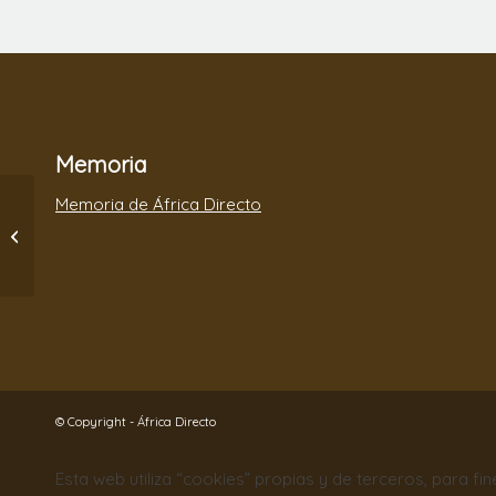
Memoria
Memoria de África Directo
Estrenamos Escuela
Primaria en Gberia
Timbakor!!!!!
© Copyright - África Directo
Esta web utiliza “cookies” propias y de terceros, para fi