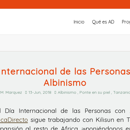
Inicio
Qué es AD
Pro
Internacional de las Persona
Albinismo
 M. Marquez
13-Jun, 2018
Albinismo , Ponte en su piel , Tanzania
l Día Internacional de las Personas con A
caDirecto
sigue trabajando con Kilisun en 
pansión al resto de Africa, ¡»poniéndonos en