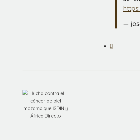
https
— jo