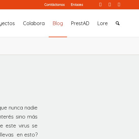
Contáctanos
Enlaces
yectos
Colabora
Blog
PrestAD
Lore
que nunca nadie
nterés sino más
e este virus se
llevas en esto?