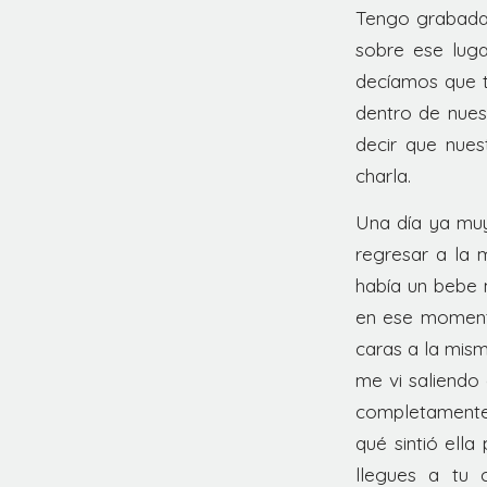
Tengo grabadas
sobre ese luga
decíamos que t
dentro de nues
decir que nues
charla.
Una día ya muy
regresar a la 
había un bebe 
en ese momento
caras a la mism
me vi saliendo 
completamente 
qué sintió ell
llegues a tu 