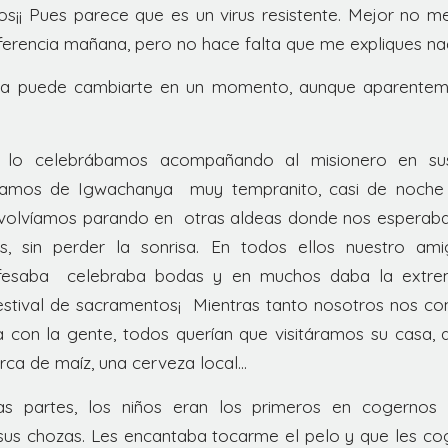
ños¡¡ Pues parece que es un virus resistente. Mejor no 
ferencia mañana, pero no hace falta que me expliques na
ida puede cambiarte en un momento, aunque aparentem
 lo celebrábamos acompañando al misionero en sus 
íamos de Igwachanya muy tempranito, casi de noche 
 volvíamos parando en otras aldeas donde nos esperaba
s, sin perder la sonrisa. En todos ellos nuestro ami
nfesaba celebraba bodas y en muchos daba la extre
festival de sacramentos¡ Mientras tanto nosotros nos 
 con la gente, todos querían que visitáramos su casa
rca de maíz, una cerveza local…
s partes, los niños eran los primeros en cogernos
 sus chozas. Les encantaba tocarme el pelo y que les cog