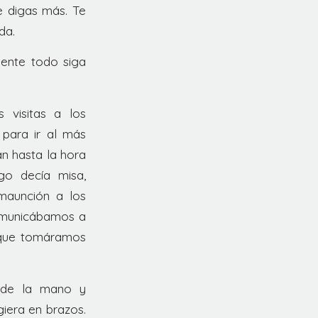
me digas más. Te
da.
ente todo siga
visitas a los
para ir al más
n hasta la hora
go decía misa,
maunción a los
comunicábamos a
, que tomáramos
 de la mano y
iera en brazos.