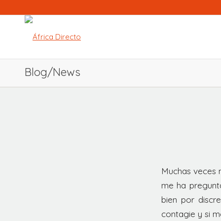
Blog/News
Muchas veces m
me ha pregunta
bien por discr
contagie y si 