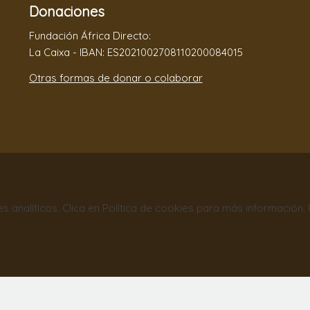
Donaciones
Fundación África Directo:
La Caixa - IBAN: ES2021002708110200084015
Otras formas de donar o colaborar
nes analíticos. Clica en Política de cookies para más información