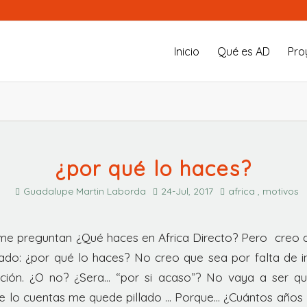
Inicio
Qué es AD
Pro
¿por qué lo haces?
Guadalupe Martin Laborda
24-Jul, 2017
africa , motivos
e preguntan ¿Qué haces en Africa Directo? Pero creo 
do: ¿por qué lo haces? No creo que sea por falta de i
eción. ¿O no? ¿Sera… “por si acaso”? No vaya a ser qu
me lo cuentas me quede pillado … Porque… ¿Cuántos años 