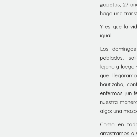
¡¡jopetas, 27 a
hago una trans
Y es que la v
igual.
Los domingos
poblados, sal
lejano y luego
que llegáramo
bautizaba, co
enfermos. ¡un 
nuestra manera
algo: una mazo
Como en toda
arrastrarnos a