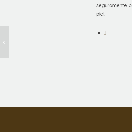
seguramente p
piel.
Pablosky,
patrocinador en la IV
Edición de los
Premios Corazón
Solidario