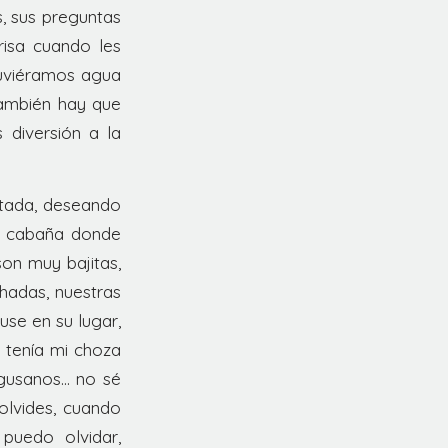
, sus preguntas
risa cuando les
tuviéramos agua
también hay que
 diversión a la
otada, deseando
na cabaña donde
on muy bajitas,
hadas, nuestras
use en su lugar,
s tenía mi choza
 gusanos… no sé
olvides, cuando
puedo olvidar,