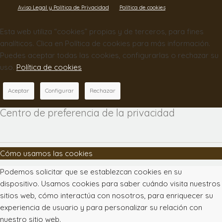
Aviso Legal y Política de Privacidad
Política de cookies
Esta web utiliza “cookies” propias y de terceros, para fines
analíticos. Clica en Política de cookies para más información.
Puedes aceptar todas las cookies, configurarlas o rechazar su
uso.
Política de cookies
Aceptar
Configurar
Rechazar
Centro de preferencia de la privacidad
Cómo usamos las cookies
Podemos solicitar que se establezcan cookies en su
dispositivo. Usamos cookies para saber cuándo visita nuestros
sitios web, cómo interactúa con nosotros, para enriquecer su
experiencia de usuario y para personalizar su relación con
nuestro sitio web.