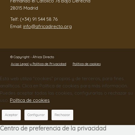
Fernando el Católico 76 Bajo Derecha
28015 Madrid
Telf: (+34) 91 544 58 76
Email:
info@africadirecto.org
© Copyright - África Directo
Aviso Legal y Política de Privacidad
Política de cookies
Esta web utiliza “cookies” propias y de terceros, para fines
analíticos. Clica en Política de cookies para más información.
Puedes aceptar todas las cookies, configurarlas o rechazar su
uso.
Política de cookies
Aceptar
Configurar
Rechazar
Centro de preferencia de la privacidad