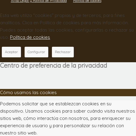
Aviso Legal y Política de Privacidad
Política de cookies
Esta web utiliza “cookies” propias y de terceros, para fines
analíticos. Clica en Política de cookies para más información.
Puedes aceptar todas las cookies, configurarlas o rechazar su
uso.
Política de cookies
Aceptar
Configurar
Rechazar
Centro de preferencia de la privacidad
Cómo usamos las cookies
Podemos solicitar que se establezcan cookies en su
dispositivo. Usamos cookies para saber cuándo visita nuestros
sitios web, cómo interactúa con nosotros, para enriquecer su
experiencia de usuario y para personalizar su relación con
nuestro sitio web.