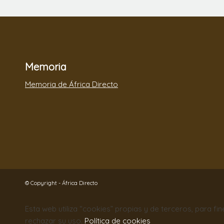
Memoria
Memoria de África Directo
© Copyright - África Directo
Esta web utiliza “cookies” propias y de terceros, para fi
rechazar su uso.
Política de cookies