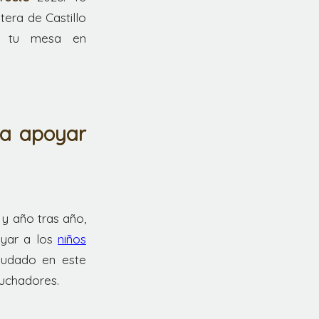
era de Castillo
a tu mesa en
ra apoyar
 y año tras año,
oyar a los
niños
audado en este
luchadores.