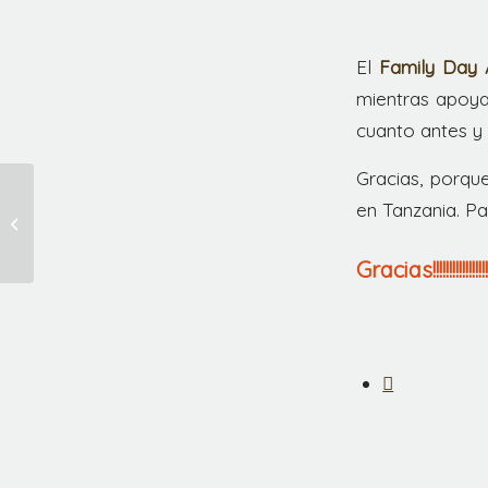
El
Family Day 
mientras apoya
cuanto antes y 
Gracias, porqu
Únete al Family Day
en Tanzania. P
África Directo 2025:
Solidaridad en familia
Gracias!!!!!!!!!!!!!!!!!!!!!!