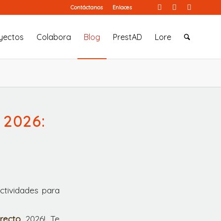
Contáctanos
Enlaces
yectos
Colabora
Blog
PrestAD
Lore
 2026:
actividades para
recto
2026! Te