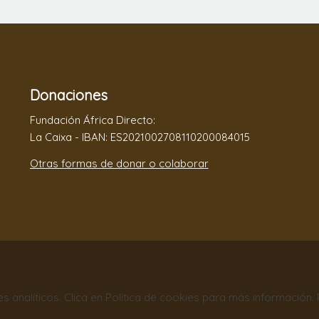
Donaciones
Fundación África Directo:
La Caixa - IBAN: ES2021002708110200084015
Otras formas de donar o colaborar
nes analíticos. Clica en Política de cookies para más información