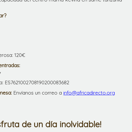
ar?
€
erosa: 120€
ntradas:
7
ia: ES7621002708190200083682
mesa:
Envíanos un correo a
info@africadirecto.org
sfruta de un día inolvidable!