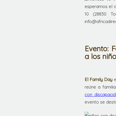
esperamos el d
10 (28830 T
info@africadire
Evento: 
a los niñ
El Family Day
e
reúne a famili
con discapac
evento se dest