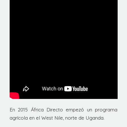
En 2015 África Directo empezó un programa
agrícola en el West Nile, norte de Uganda.