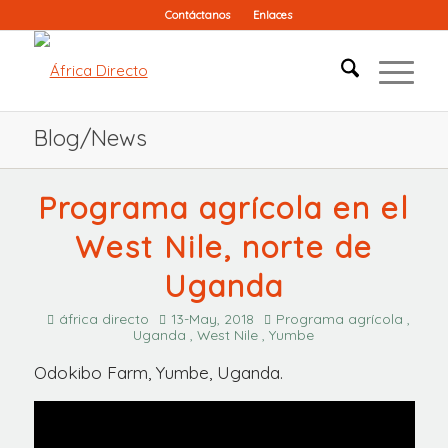
Contáctanos
Enlaces
Blog/News
Programa agrícola en el
West Nile, norte de
Uganda
áfrica directo
13-May, 2018
Programa agrícola ,
Uganda , West Nile , Yumbe
Odokibo Farm, Yumbe, Uganda.