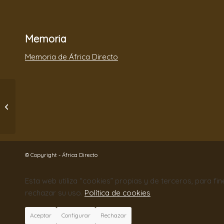
Memoria
Memoria de África Directo
25 AÑOS DESPUÉS…
© Copyright - África Directo
Esta web utiliza “cookies” propias y de terceros, para fi
rechazar su uso.
Política de cookies
Aceptar
Configurar
Rechazar