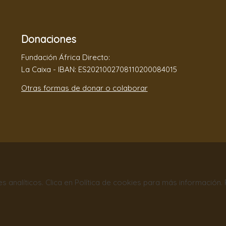
Donaciones
Fundación África Directo:
La Caixa - IBAN: ES2021002708110200084015
Otras formas de donar o colaborar
nes analíticos. Clica en Política de cookies para más información