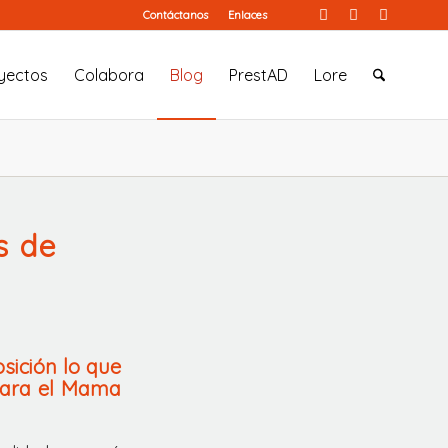
Contáctanos
Enlaces
yectos
Colabora
Blog
PrestAD
Lore
s de
sición lo que
para el Mama