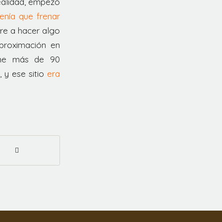
ealidad, empezó
enía que frenar
re a hacer algo
aproximación en
iene más de 90
, y ese sitio
era