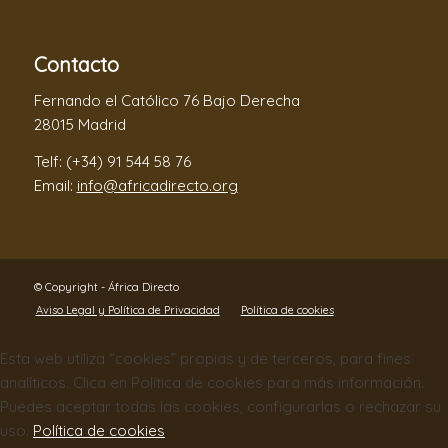
Contacto
Fernando el Católico 76 Bajo Derecha
28015 Madrid
Telf: (+34) 91 544 58 76
Email:
info@africadirecto.org
© Copyright - África Directo
Aviso Legal y Política de Privacidad
Política de cookies
Esta web utiliza “cookies” propias y de terceros, para fines
analíticos. Clica en Política de cookies para más información.
Puedes aceptar todas las cookies, configurarlas o rechazar su
uso.
Política de cookies