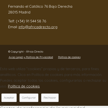
Fernando el Católico 76 Bajo Derecha
28015 Madrid
Telf: (+34) 91 544 58 76
Email:
info@africadirecto.org
© Copyright - África Directo
Aviso Legal y Política de Privacidad
Política de cookies
Esta web utiliza “cookies” propias y de terceros, para fines
analíticos. Clica en Política de cookies para más información.
Puedes aceptar todas las cookies, configurarlas o rechazar su
uso.
Política de cookies
Aceptar
Configurar
Rechazar