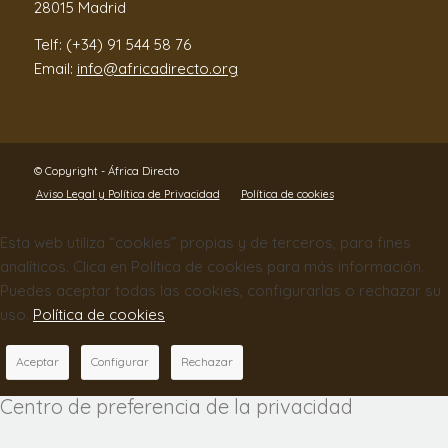
28015 Madrid
Telf: (+34) 91 544 58 76
Email:
info@africadirecto.org
© Copyright - África Directo
Aviso Legal y Política de Privacidad
Política de cookies
Esta web utiliza “cookies” propias y de terceros, para fines
analíticos. Clica en Política de cookies para más información.
Puedes aceptar todas las cookies, configurarlas o rechazar su
uso.
Política de cookies
Aceptar
Configurar
Rechazar
Centro de preferencia de la privacidad