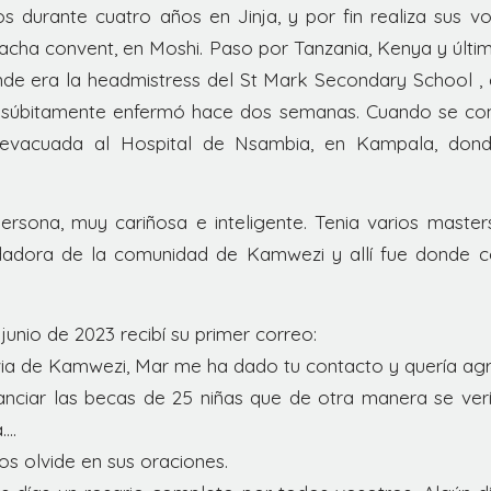
os durante cuatro años en Jinja, y por fin realiza sus v
ilacha convent, en Moshi. Paso por Tanzania, Kenya y últ
e era la headmistress del St Mark Secondary School , en
 súbitamente enfermó hace dos semanas. Cuando se c
evacuada al Hospital de Nsambia, en Kampala, donde
ersona, muy cariñosa e inteligente. Tenia varios master
ndadora de la comunidad de Kamwezi y allí fue donde c
junio de 2023 recibí su primer correo:
lvia de Kamwezi, Mar me ha dado tu contacto y quería agr
nanciar las becas de 25 niñas que de otra manera se ve
….
s olvide en sus oraciones.