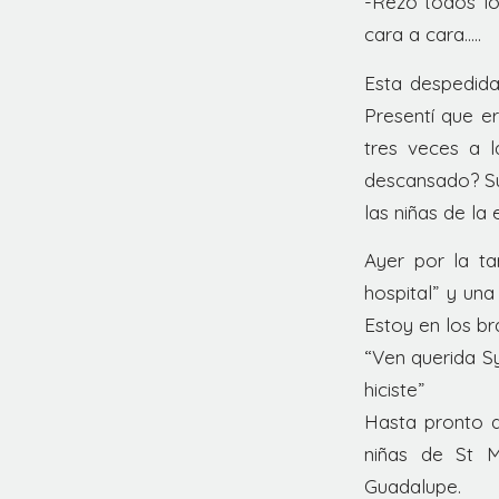
-Rezo todos lo
cara a cara…..
Esta despedida
Presentí que e
tres veces a 
descansado? Su
las niñas de la
Ayer por la ta
hospital” y un
Estoy en los b
“Ven querida Sy
hiciste”
Hasta pronto q
niñas de St M
Guadalupe.