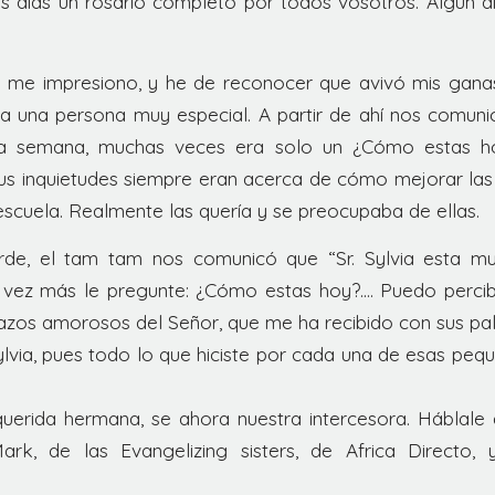
s días un rosario completo por todos vosotros. Algún 
 me impresiono, y he de reconocer que avivó mis gana
ra una persona muy especial. A partir de ahí nos comu
la semana, muchas veces era solo un ¿Cómo estas 
s inquietudes siempre eran acerca de cómo mejorar las
 escuela. Realmente las quería y se preocupaba de ellas.
rde, el tam tam nos comunicó que “Sr. Sylvia esta mu
a vez más le pregunte: ¿Cómo estas hoy?…. Puedo percibi
razos amorosos del Señor, que me ha recibido con sus pal
lvia, pues todo lo que hiciste por cada una de esas pequ
uerida hermana, se ahora nuestra intercesora. Háblale 
ark, de las Evangelizing sisters, de Africa Directo,