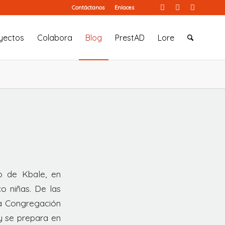
Contáctanos
Enlaces
yectos
Colabora
Blog
PrestAD
Lore
to de Kbale, en
o niñas. De las
 la Congregación
y se prepara en