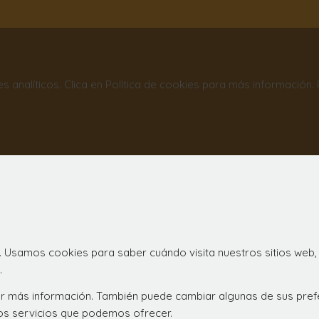
nes analíticos. Clica en Política de cookies para más información
. Usamos cookies para saber cuándo visita nuestros sitios web,
.
ener más información. También puede cambiar algunas de sus pre
los servicios que podemos ofrecer.