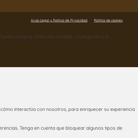
Aviso Legal y Política de Privacidad
Política de cookies
. Puedes aceptar todas las cookies, configurarlas o
 cómo interactúa con nosotros, para enriquecer su experiencia
ferencias. Tenga en cuenta que bloquear algunos tipos de