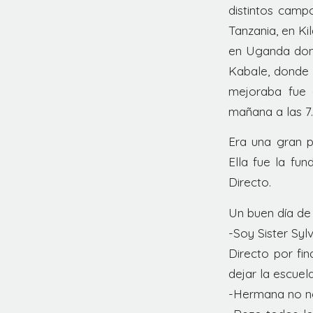
distintos camp
Tanzania, en K
en Uganda dond
Kabale, donde
mejoraba fue 
mañana a las 7.
Era una gran p
Ella fue la fu
Directo.
Un buen día de 
-Soy Sister Sy
Directo por fi
dejar la escuela
-Hermana no no