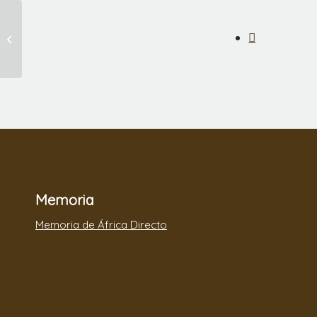
!Conoce el Proyecto
del Pozo de Hedaru,
Tanzania!
Memoria
Memoria de África Directo