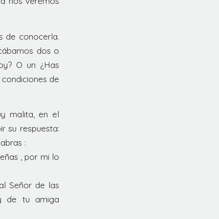
día nos veremos
s de conocerla.
nicábamos dos o
hoy? O un ¿Has
 condiciones de
y malita, en el
r su respuesta:
abras :
eñas , por mi lo
al Señor de las
 y de tu amiga