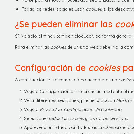
No se podrá mostrar publicidad sectorizada, lo que red
Todas las redes sociales usan
cookies
, si las desacti
¿Se pueden eliminar las
cook
Sí. No sólo eliminar, también bloquear, de forma general 
Para eliminar las
cookies
de un sitio web debe ir a la con
Configuración de
cookies
par
A continuación le indicamos cómo acceder a una
cookie
Vaya a Configuración o Preferencias mediante el men
Verá diferentes secciones, pinche la opción
Mostrar
Vaya a
Privacidad
,
Configuración de contenido
.
Seleccione
Todas las
cookies
y los datos de sitios.
Aparecerá un listado con todas las
cookies
ordenadas