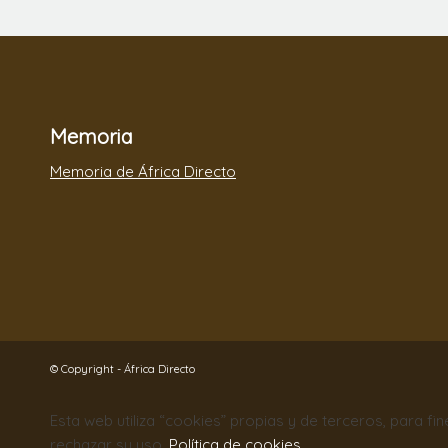
Memoria
Memoria de África Directo
© Copyright - África Directo
Esta web utiliza “cookies” propias y de terceros, para fi
rechazar su uso.
Política de cookies