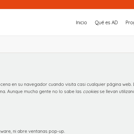
Inicio
Qué es AD
Pro
ena en su navegador cuando visita casi cualquier página web. L
ina. Aunque mucha gente no lo sabe las
cookies
se llevan utiliz
pyware, ni abre ventanas pop-up.