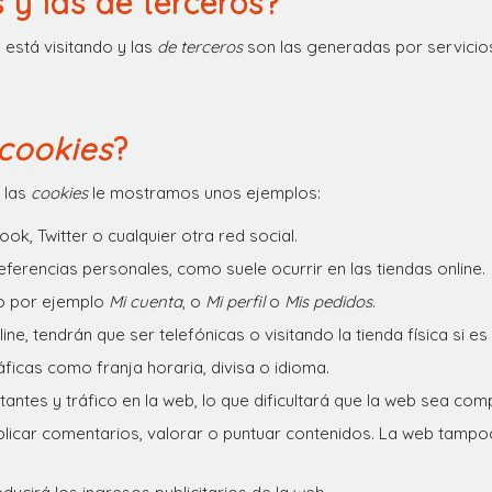
 y las de terceros?
está visitando y las
de terceros
son las generadas por servicio
cookies
?
 las
cookies
le mostramos unos ejemplos:
, Twitter o cualquier otra red social.
eferencias personales, como suele ocurrir en las tiendas online.
o por ejemplo
Mi cuenta
, o
Mi perfil
o
Mis pedidos
.
ne, tendrán que ser telefónicas o visitando la tienda física si es
ficas como franja horaria, divisa o idioma.
itantes y tráfico en la web, lo que dificultará que la web sea comp
publicar comentarios, valorar o puntuar contenidos. La web tamp