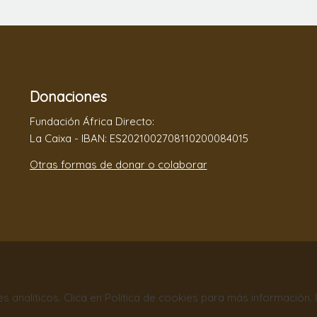
Donaciones
Fundación África Directo:
La Caixa - IBAN: ES2021002708110200084015
Otras formas de donar o colaborar
nes analíticos. Clica en Política de cookies para más información