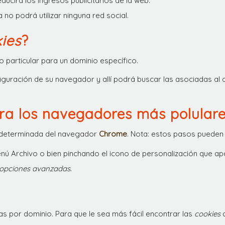
ucirá los ingresos publicitarios de la web.
va no podrá utilizar ninguna red social.
ies
?
o particular para un dominio específico.
figuración de su navegador y allí podrá buscar las asociadas al 
a los navegadores más polular
determinada del navegador
Chrome
. Nota: estos pasos pueden 
ú Archivo o bien pinchando el icono de personalización que apa
 opciones avanzadas
.
 por dominio. Para que le sea más fácil encontrar las
cookies
d