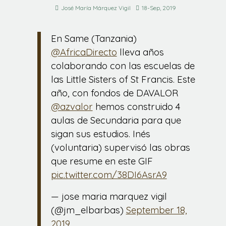
José María Márquez Vigil
18-Sep, 2019
En Same (Tanzania)
@AfricaDirecto
lleva años
colaborando con las escuelas de
las Little Sisters of St Francis. Este
año, con fondos de DAVALOR
@azvalor
hemos construido 4
aulas de Secundaria para que
sigan sus estudios. Inés
(voluntaria) supervisó las obras
que resume en este GIF
pic.twitter.com/38DI6AsrA9
— jose maria marquez vigil
(@jm_elbarbas)
September 18,
2019