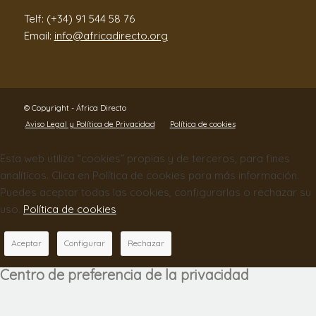
Telf: (+34) 91 544 58 76
Email:
info@africadirecto.org
© Copyright - África Directo
Aviso Legal y Política de Privacidad
Política de cookies
Esta web utiliza “cookies” propias y de terceros, para fines
analíticos. Clica en Política de cookies para más información.
Puedes aceptar todas las cookies, configurarlas o rechazar su
uso.
Política de cookies
Aceptar
Configurar
Rechazar
Centro de preferencia de la privacidad