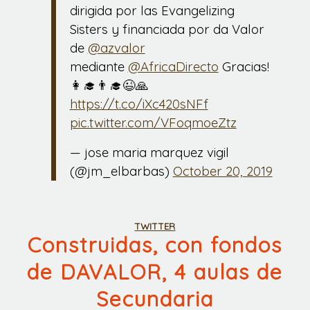
dirigida por las Evangelizing
Sisters y financiada por da Valor
de
@azvalor
mediante
@AfricaDirecto
Gracias!
👩‍🎓👨‍🎓😉🙏
https://t.co/iXc420sNFf
pic.twitter.com/VFoqmoeZtz
— jose maria marquez vigil
(@jm_elbarbas)
October 20, 2019
TWITTER
Construidas, con fondos
de DAVALOR, 4 aulas de
Secundaria